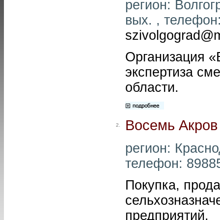
регион: Волгогр
вых. , телефон:
szivolgograd@m
Организация «
экспертиза сме
области.
Восемь Акров
2.
регион: Красно
телефон: 89885
Покупка, прод
сельхозназнач
предприятий.