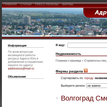
ГЛАВНАЯ
СТАТЬИ
ПРЕСС-РЕЛИЗЫ
ФИРМЫ
Я ищу:
Информация
По всем вопросам
Недвижимость
касающихся работы
ресурса Адреса Юга и
Главная страница
Строительство
добавления в справочник
пишите по адресу
addressrus@mail.ru
.
Фирмы раздела
Объявления
Сортировать по:
городу
названи
Выберите регион:
Волгоград См
1.