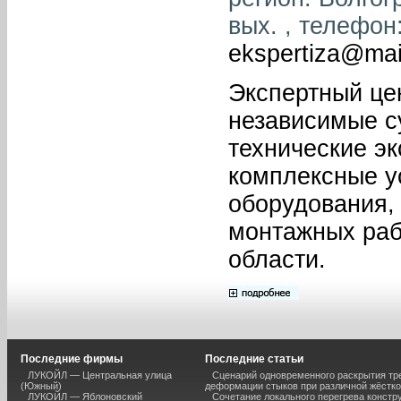
вых. , телефон:
ekspertiza@mai
Экспертный це
независимые с
технические эк
комплексные ус
оборудования,
монтажных раб
области.
Последние фирмы
Последние статьи
ЛУКОЙЛ — Центральная улица
Сценарий одновременного раскрытия тр
(Южный)
деформации стыков при различной жёстк
ЛУКОЙЛ — Яблоновский
Сочетание локального перегрева констр