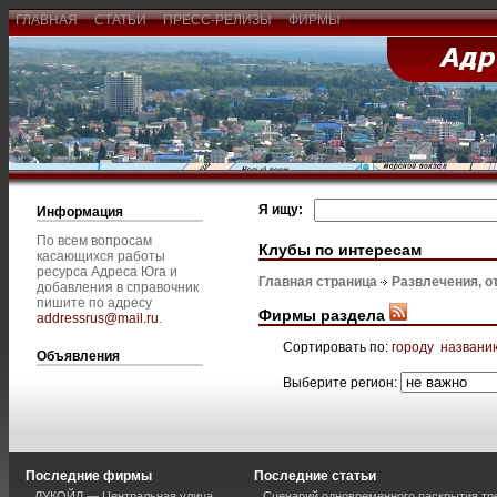
ГЛАВНАЯ
СТАТЬИ
ПРЕСС-РЕЛИЗЫ
ФИРМЫ
Я ищу:
Информация
По всем вопросам
Клубы по интересам
касающихся работы
ресурса Адреса Юга и
Главная страница
Развлечения, о
добавления в справочник
пишите по адресу
Фирмы раздела
addressrus@mail.ru
.
Сортировать по:
городу
названи
Объявления
Выберите регион:
Последние фирмы
Последние статьи
ЛУКОЙЛ — Центральная улица
Сценарий одновременного раскрытия тр