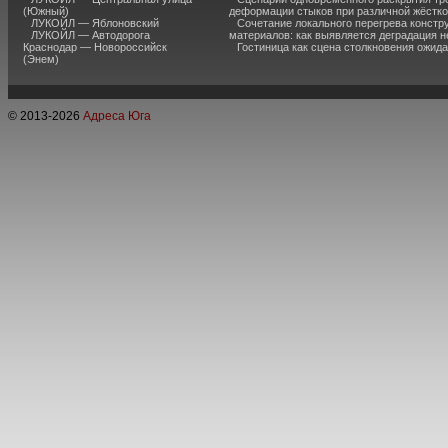
(Южный)
деформации стыков при различной жёстк
ЛУКОЙЛ — Яблоновский
Сочетание локального перегрева констр
ЛУКОЙЛ — Автодорога
материалов: как выявляется деградация 
Краснодар — Новороссийск
Гостиница как сцена столкновения ожид
(Энем)
© 2013-
2026
Адреса Юга