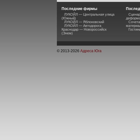
Последние фирмы
Послед
ЛУКОЙЛ — Центральная улица
Сценар
(Южный)
деформа
ЛУКОЙЛ — Яблоновский
Сочета
ЛУКОЙЛ — Автодорога
материа
Краснодар — Новороссийск
Гостин
(Энем)
© 2013-
2026
Адреса Юга