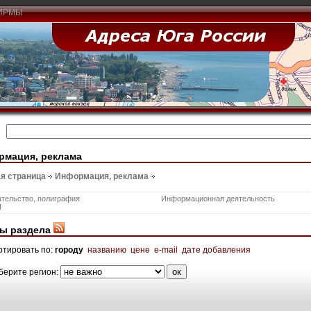
ИРМЫ
рмация, реклама
я страница
Информация, реклама
тельство, полиграфия
Информационная деятельность
И
ы раздела
ртировать по:
городу
названию
цене
e-mail
дате добавления
берите регион: