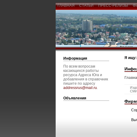
ГЛАВНАЯ
СТАТЬИ
ПРЕСС-РЕЛИЗЫ
Ф
Я ищу:
Информация
По всем вопросам
Инфо
касающихся работы
ресурса Адреса Юга и
Главна
добавления в справочник
пишите по адресу
addressrus@mail.ru
.
Изда
СМ
Объявления
Фирм
Со
Вы