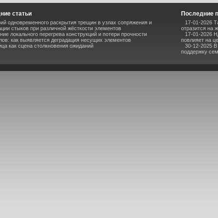
ние статьи
Последние 
ий одновременного раскрытия трещин в узлах сопряжения и
17-01-2026 Т
ции стыков при различной жёсткости элементов
отразится на 
ние локального перегрева конструкций и потери прочности
17-01-2026 Н
лов: как выявляется деградация несущих элементов
повлияет на ц
ица как сцена столкновения ожиданий
30-12-2025 
поддержку се