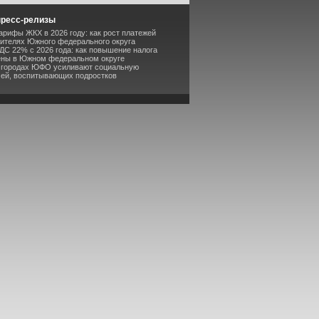
пресс-релизы
арифы ЖКХ в 2026 году: как рост платежей
жителях Южного федерального округа
ДС 22% с 2026 года: как повышение налога
ены в Южном федеральном округе
В городах ЮФО усиливают социальную
мей, воспитывающих подростков