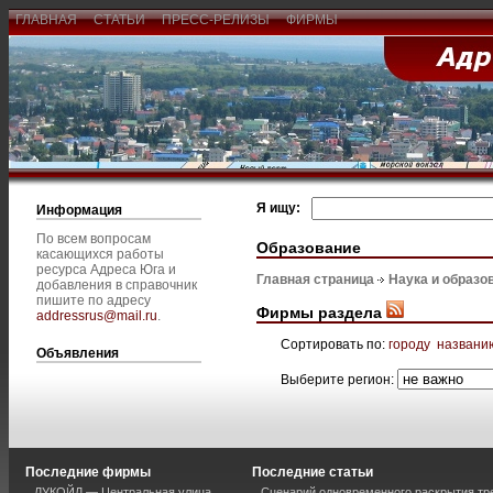
ГЛАВНАЯ
СТАТЬИ
ПРЕСС-РЕЛИЗЫ
ФИРМЫ
Я ищу:
Информация
По всем вопросам
Образование
касающихся работы
ресурса Адреса Юга и
Главная страница
Наука и образо
добавления в справочник
пишите по адресу
Фирмы раздела
addressrus@mail.ru
.
Сортировать по:
городу
названи
Объявления
Выберите регион:
Последние фирмы
Последние статьи
ЛУКОЙЛ — Центральная улица
Сценарий одновременного раскрытия тр