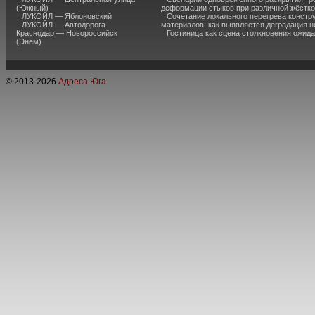
(Южный)
деформации стыков при различной жёстк
ЛУКОЙЛ — Яблоновский
Сочетание локального перегрева констр
ЛУКОЙЛ — Автодорога
материалов: как выявляется деградация 
Краснодар — Новороссийск
Гостиница как сцена столкновения ожид
(Энем)
© 2013-
2026
Адреса Юга