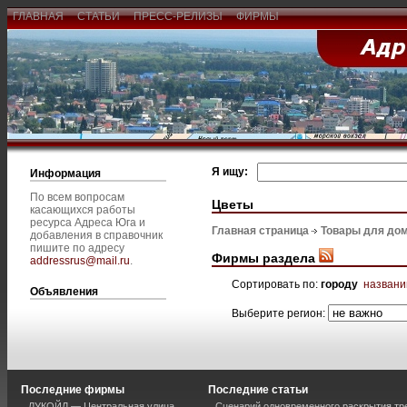
ГЛАВНАЯ
СТАТЬИ
ПРЕСС-РЕЛИЗЫ
ФИРМЫ
Я ищу:
Информация
По всем вопросам
Цветы
касающихся работы
ресурса Адреса Юга и
Главная страница
Товары для дом
добавления в справочник
пишите по адресу
Фирмы раздела
addressrus@mail.ru
.
Сортировать по:
городу
назван
Объявления
Выберите регион:
Последние фирмы
Последние статьи
ЛУКОЙЛ — Центральная улица
Сценарий одновременного раскрытия тр