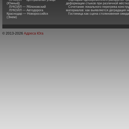
(Южный)
деформации стыков при различной жёстк
ЛУКОЙЛ — Яблоновский
Сочетание локального перегрева констр
ЛУКОЙЛ — Автодорога
материалов: как выявляется деградация 
Краснодар — Новороссийск
Гостиница как сцена столкновения ожид
(Энем)
© 2013-
2026
Адреса Юга